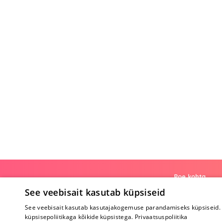
Poe kohta
See veebisait kasutab küpsiseid
Meist
See veebisait kasutab kasutajakogemuse parandamiseks küpsiseid. 
Koostöö
küpsisepoliitikaga kõikide küpsistega.
Privaatsuspoliitika
Tagasiside