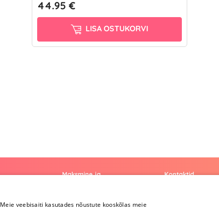
44.95 €
LISA OSTUKORVI
Maksmine ja
Kontaktid
kohaletoimetamine
+372 
Meie veebisaiti kasutades nõustute kooskõlas meie
Maksmine ja
kohaletoimetamine