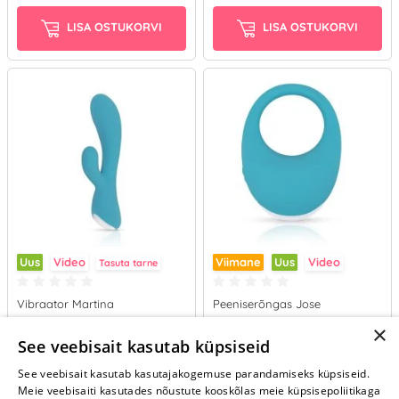
LISA OSTUKORVI
LISA OSTUKORVI
Uus
Video
Viimane
Uus
Video
Tasuta tarne
Vibraator Martina
Peeniserõngas Jose
×
59.95 €
49.95 €
See veebisait kasutab küpsiseid
See veebisait kasutab kasutajakogemuse parandamiseks küpsiseid.
LISA OSTUKORVI
LISA OSTUKORVI
Meie veebisaiti kasutades nõustute kooskõlas meie küpsisepoliitikaga