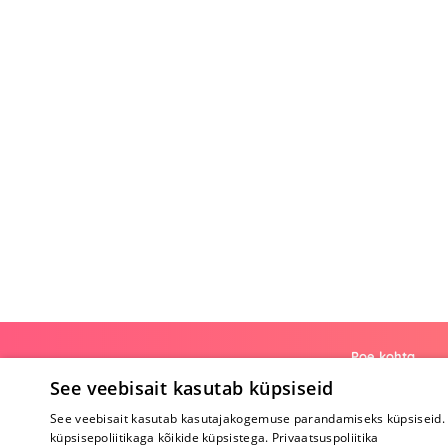
Poe kohta
See veebisait kasutab küpsiseid
Meist
See veebisait kasutab kasutajakogemuse parandamiseks küpsiseid. 
Koostöö
küpsisepoliitikaga kõikide küpsistega.
Privaatsuspoliitika
Tagasiside