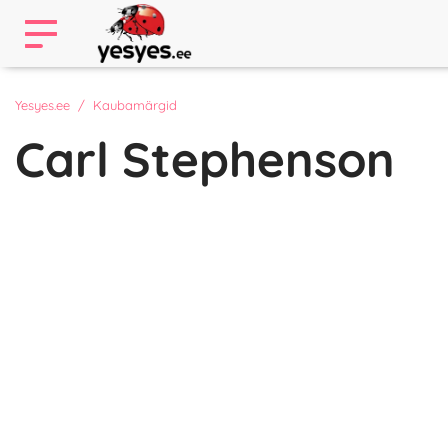
Yesyes.ee
Kaubamärgid
Carl Stephenson