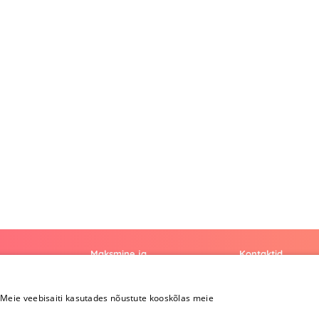
Maksmine ja
Kontaktid
kohaletoimetamine
+372 
Meie veebisaiti kasutades nõustute kooskõlas meie
Maksmine ja
kohaletoimetamine