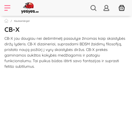
Kaubamärgid
CB-X
CB-X jau daugiau nei dešimtmetį pasaulyje žinomas kaip skaistybės
diržų lyderis. CB-X dizaineriai, suprasdami BDSM žaidimų filosofiją,
pristato naują požiūrį į vyrų skaistybės diržus. CB-X prekės
gaminamos aukštos kokybės medžiagomis ir patogiu
funkcionalumu. Tai puikus būdas ištirti savo fantazijas ir suprasti
fetišo subtilumus.