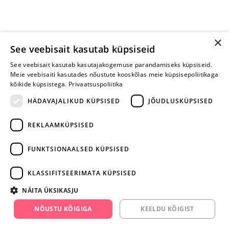
×
See veebisait kasutab küpsiseid
See veebisait kasutab kasutajakogemuse parandamiseks küpsiseid.
Meie veebisaiti kasutades nõustute kooskõlas meie küpsisepoliitikaga
kõikide küpsistega.
Privaatsuspoliitika
HÄDAVAJALIKUD KÜPSISED
JÕUDLUSKÜPSISED
REKLAAMKÜPSISED
ARA JÄTA
MÄNGIMIST
FUNKTSIONAALSED KÜPSISED
+372 668 3282
KLASSIFITSEERIMATA KÜPSISED
info@yesyes.ee
NÄITA ÜKSIKASJU
facebook.com/yesyes.ee
NÕUSTU KÕIGIGA
KEELDU KÕIGIST
Instagram/yesyes.ee