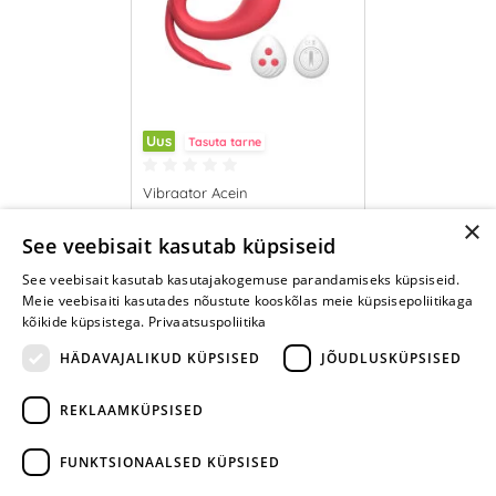
Uus
Tasuta tarne
Vibraator Acein
×
64.95 €
See veebisait kasutab küpsiseid
See veebisait kasutab kasutajakogemuse parandamiseks küpsiseid.
LISA OSTUKORVI
Meie veebisaiti kasutades nõustute kooskõlas meie küpsisepoliitikaga
kõikide küpsistega.
Privaatsuspoliitika
HÄDAVAJALIKUD KÜPSISED
JÕUDLUSKÜPSISED
REKLAAMKÜPSISED
ARA JÄTA
MÄNGIMIST
FUNKTSIONAALSED KÜPSISED
+372 668 3282