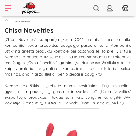
Kaubamärgid
Chisa Novelties
„Chisa Novelties“ kompanija įkurta 2005 metais ir nuo to laiko
kompanija tiekia produktus daugelyje pasaulio šalių. Kompanija
užtikrina griežtą produktų kontrolę bei pažangą sekso prekių srityje.
Kompanija naudoja tik saugias ir saugumo standartus atitinkančias
medžiagas. „Chisa Novelties“ gamina įvairius sekso žaisliukus tokius
kaip vibratoriai, vaginaliniai kamuoliukai, falo imitatoriai, sekso
mašinos, analiniai žaisliukai, penio žiedai ir daug kitų.
Kompanijos šūkis - „Leiskite mums pasirūpinti Jūsų seksualiniu
gyvenimu ir padaryti jį geresniu ir sveikesniu!“. „Chisa Novelties“
eksportuoja produktus į tokias šalis kaip Jungtinė Karalystė, JAV,
Vokietija, Prancūziją, Australija, Kanada, Brazilija ir daugybė kitų.