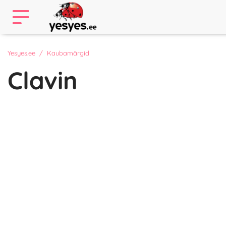
Yesyes.ee
Kaubamärgid
Clavin