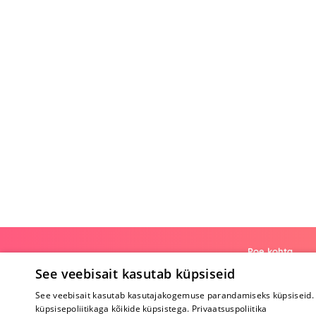
Poe kohta
See veebisait kasutab küpsiseid
Meist
See veebisait kasutab kasutajakogemuse parandamiseks küpsiseid. 
Koostöö
küpsisepoliitikaga kõikide küpsistega.
Privaatsuspoliitika
Tagasiside