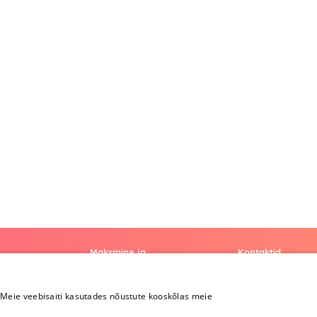
Maksmine ja
Kontaktid
kohaletoimetamine
+372 
Meie veebisaiti kasutades nõustute kooskõlas meie
Maksmine ja
kohaletoimetamine