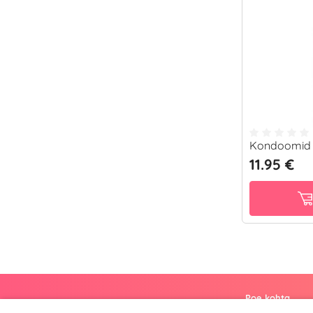
Kondoomid C
11.95 €
Poe kohta