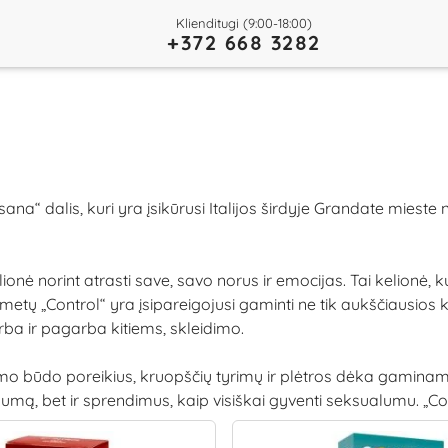
Klienditugi (9:00-18:00)
+372 668 3282
ana“ dalis, kuri yra įsikūrusi Italijos širdyje Grandate mieste
lionė norint atrasti save, savo norus ir emocijas. Tai kelionė
etų „Control“ yra įsipareigojusi gaminti ne tik aukščiausios 
rba ir pagarba kitiems, skleidimo.
imo būdo poreikius, kruopščių tyrimų ir plėtros dėka gaminamos
mą, bet ir sprendimus, kaip visiškai gyventi seksualumu. „Cont