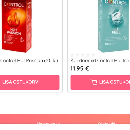
ontrol Hot Passion (10 tk.)
Kondoomid Control Hot Ice F
11.95 €
LISA OSTUKORVI
LISA OSTUKO
Maksmine ja
Kontaktid
kohaletoimetamine