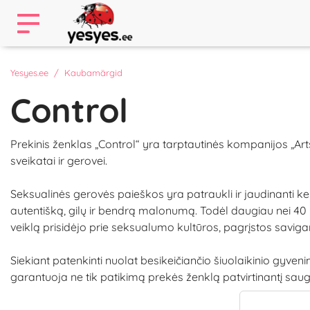
Yesyes.ee
Kaubamärgid
Control
Prekinis ženklas „Control“ yra tarptautinės kompanijos „Arts
sveikatai ir gerovei.
Seksualinės gerovės paieškos yra patraukli ir jaudinanti ke
autentišką, gilų ir bendrą malonumą. Todėl daugiau nei 40 m
veiklą prisidėjo prie seksualumo kultūros, pagrįstos saviga
Siekiant patenkinti nuolat besikeičiančio šiuolaikinio gyven
garantuoja ne tik patikimą prekės ženklą patvirtinantį saugu