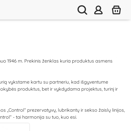
 nuo 1946 m. ​​Prekinis ženklas kuria produktus asmens
, kurią vykstame kartu su partneriu, kad išgyventume
kokybės produktus, bet ir vykdydama projektus, turinį ir
 „Control“ prezervatyvų, lubrikantų ir sekso žaislų linijos,
rol“ - tai harmonija su tuo, kuo esi.