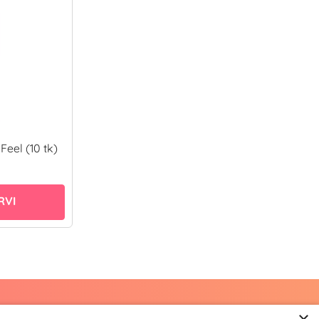
eel (10 tk)
RVI