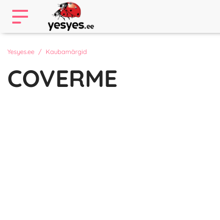
Yesyes.ee
Kaubamärgid
COVERME