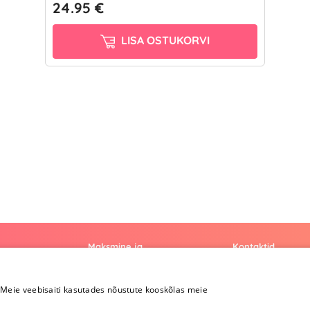
24.95 €
LISA OSTUKORVI
Maksmine ja
Kontaktid
kohaletoimetamine
+372 
Meie veebisaiti kasutades nõustute kooskõlas meie
Maksmine ja
kohaletoimetamine