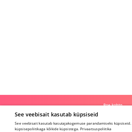
Poe kohta
See veebisait kasutab küpsiseid
Meist
See veebisait kasutab kasutajakogemuse parandamiseks küpsiseid. 
Koostöö
küpsisepoliitikaga kõikide küpsistega.
Privaatsuspoliitika
Tagasiside