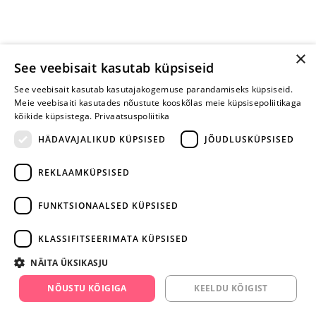
×
See veebisait kasutab küpsiseid
See veebisait kasutab kasutajakogemuse parandamiseks küpsiseid.
Meie veebisaiti kasutades nõustute kooskõlas meie küpsisepoliitikaga
kõikide küpsistega.
Privaatsuspoliitika
HÄDAVAJALIKUD KÜPSISED
JÕUDLUSKÜPSISED
REKLAAMKÜPSISED
ARA JÄTA
MÄNGIMIST
FUNKTSIONAALSED KÜPSISED
+372 668 3282
KLASSIFITSEERIMATA KÜPSISED
info@yesyes.ee
NÄITA ÜKSIKASJU
facebook.com/yesyes.ee
NÕUSTU KÕIGIGA
KEELDU KÕIGIST
Instagram/yesyes.ee