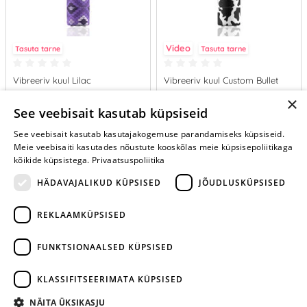
Video
Tasuta tarne
Tasuta tarne
Vibreeriv kuul Lilac
Vibreeriv kuul Custom Bullet
×
29.95 €
29.95 €
See veebisait kasutab küpsiseid
See veebisait kasutab kasutajakogemuse parandamiseks küpsiseid.
LISA OSTUKORVI
LISA OSTUKORVI
Meie veebisaiti kasutades nõustute kooskõlas meie küpsisepoliitikaga
kõikide küpsistega.
Privaatsuspoliitika
HÄDAVAJALIKUD KÜPSISED
JÕUDLUSKÜPSISED
REKLAAMKÜPSISED
ARA JÄTA
MÄNGIMIST
FUNKTSIONAALSED KÜPSISED
+372 668 3282
KLASSIFITSEERIMATA KÜPSISED
info@yesyes.ee
NÄITA ÜKSIKASJU