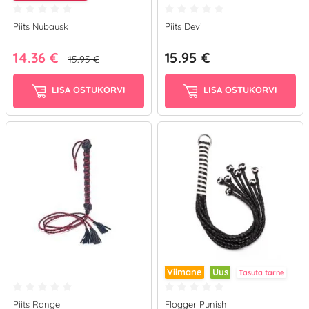
Piits Nubausk
Piits Devil
14.36 €
15.95 €
15.95 €
LISA OSTUKORVI
LISA OSTUKORVI
Viimane
Uus
Tasuta tarne
Piits Range
Flogger Punish