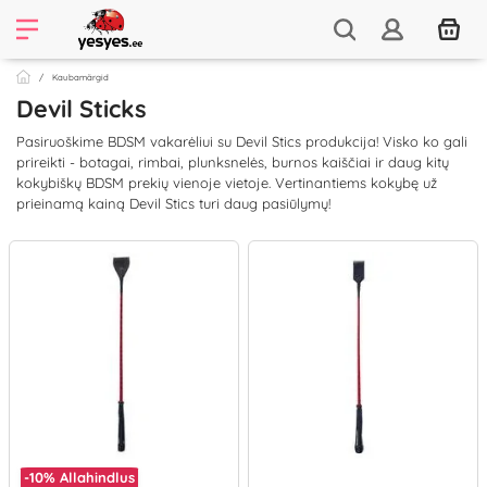
Kaubamärgid
Devil Sticks
Pasiruoškime BDSM vakarėliui su Devil Stics produkcija! Visko ko gali
prireikti - botagai, rimbai, plunksnelės, burnos kaiščiai ir daug kitų
kokybiškų BDSM prekių vienoje vietoje. Vertinantiems kokybę už
prieinamą kainą Devil Stics turi daug pasiūlymų!
-10%
Allahindlus