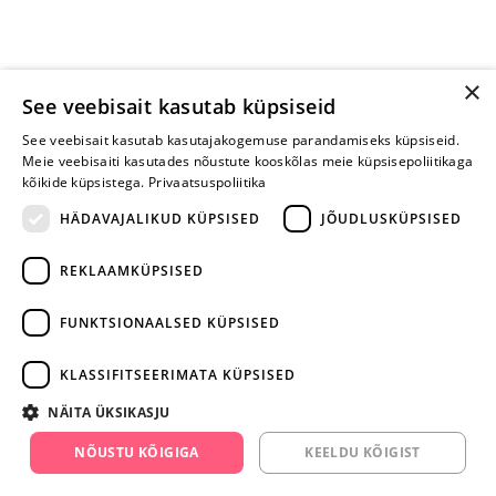
×
See veebisait kasutab küpsiseid
See veebisait kasutab kasutajakogemuse parandamiseks küpsiseid.
Meie veebisaiti kasutades nõustute kooskõlas meie küpsisepoliitikaga
kõikide küpsistega.
Privaatsuspoliitika
HÄDAVAJALIKUD KÜPSISED
JÕUDLUSKÜPSISED
REKLAAMKÜPSISED
ARA JÄTA
MÄNGIMIST
FUNKTSIONAALSED KÜPSISED
+372 668 3282
KLASSIFITSEERIMATA KÜPSISED
info@yesyes.ee
NÄITA ÜKSIKASJU
facebook.com/yesyes.ee
NÕUSTU KÕIGIGA
KEELDU KÕIGIST
Instagram/yesyes.ee