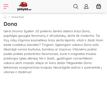
Kaubamärgid
Dona
Gerai žinomo System JO prekinio ženklo atskira linija Dona,
papildyta gausybe feromonų ir afrodiziakų, skirta tik moterims. Tai
trijų rūšių intymios kosmetikos linija skirta lepintis, vilioti ir žaisti. Kam
esate nusiteikus šiandien? Tingiam, ilgesingam vakarui Dona siūlo
išbandyti vonios burbulus, bombas ar losjonus. Vilionėms puikiai
padės prekės praturtintos feromonais, kurie it magnetas traukia
priešingos lyties dėmesį. Na ir žaisti... ypatingam romantiškam
vakarui skirti masažo aliejai ar kūno dažai. Mėgaukitės Dona
teikiamais svaiginančiais kvapais. Nevaržykite aistros ir pasinerkite į
viliones ir žaidimus!