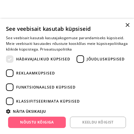
×
See veebisait kasutab küpsiseid
See veebisait kasutab kasutajakogemuse parandamiseks küpsiseid.
Meie veebisaiti kasutades nõustute kooskõlas meie küpsisepoliitikaga
kõikide küpsistega.
Privaatsuspoliitika
HÄDAVAJALIKUD KÜPSISED
JÕUDLUSKÜPSISED
REKLAAMKÜPSISED
ARA JÄTA
MÄNGIMIST
FUNKTSIONAALSED KÜPSISED
+372 668 3282
KLASSIFITSEERIMATA KÜPSISED
info@yesyes.ee
NÄITA ÜKSIKASJU
facebook.com/yesyes.ee
NÕUSTU KÕIGIGA
KEELDU KÕIGIST
Instagram/yesyes.ee