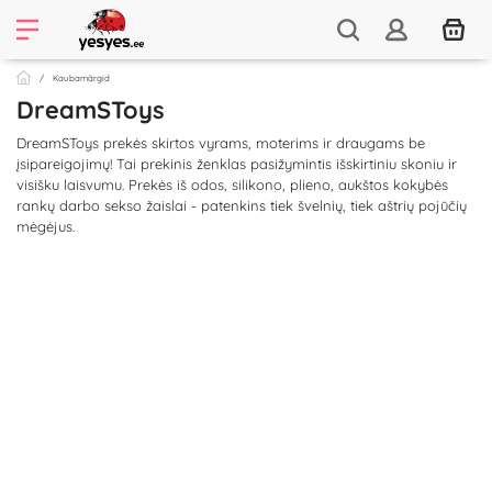
Kaubamärgid
DreamSToys
DreamSToys prekės skirtos vyrams, moterims ir draugams be
įsipareigojimų! Tai prekinis ženklas pasižymintis išskirtiniu skoniu ir
visišku laisvumu. Prekės iš odos, silikono, plieno, aukštos kokybės
rankų darbo sekso žaislai - patenkins tiek švelnių, tiek aštrių pojūčių
mėgėjus.