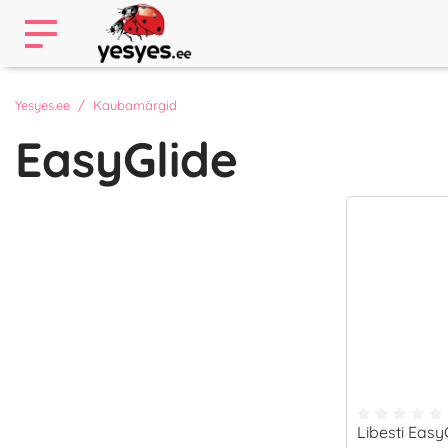
Yesyes.ee
Kaubamärgid
EasyGlide
Libesti Eas