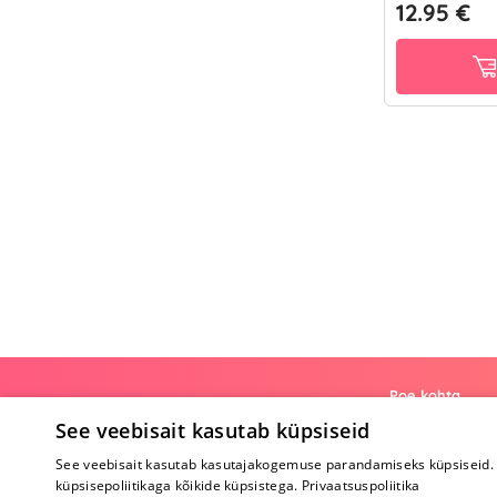
12.95 €
Poe kohta
See veebisait kasutab küpsiseid
Meist
See veebisait kasutab kasutajakogemuse parandamiseks küpsiseid. 
Koostöö
küpsisepoliitikaga kõikide küpsistega.
Privaatsuspoliitika
Tagasiside