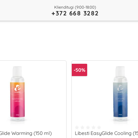
Klienditugi (9:00-18:00)
+372 668 3282
-50%
yGlide Warming (150 ml)
Libesti EasyGlide Cooling (1