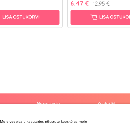
6.47 €
12.95 €
LISA OSTUKORVI
LISA OSTUKO
Maksmine ja
Kontaktid
kohaletoimetamine
+372 
Meie veebisaiti kasutades nõustute kooskõlas meie
Maksmine ja
kohaletoimetamine