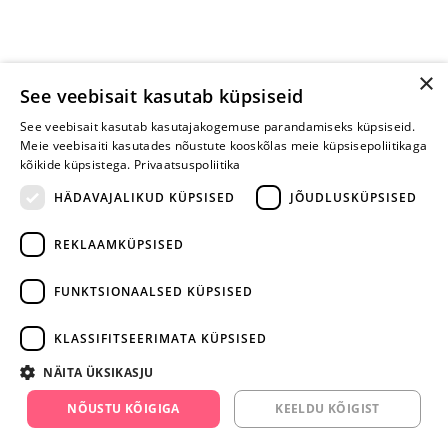
×
See veebisait kasutab küpsiseid
See veebisait kasutab kasutajakogemuse parandamiseks küpsiseid.
Meie veebisaiti kasutades nõustute kooskõlas meie küpsisepoliitikaga
kõikide küpsistega.
Privaatsuspoliitika
HÄDAVAJALIKUD KÜPSISED
JÕUDLUSKÜPSISED
REKLAAMKÜPSISED
ARA JÄTA
MÄNGIMIST
FUNKTSIONAALSED KÜPSISED
+372 668 3282
KLASSIFITSEERIMATA KÜPSISED
info@yesyes.ee
NÄITA ÜKSIKASJU
facebook.com/yesyes.ee
NÕUSTU KÕIGIGA
KEELDU KÕIGIST
Instagram/yesyes.ee