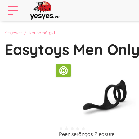
Yesyes.ee
Kaubamärgid
Easytoys Men Onl
Peeniserõngas Pleasure