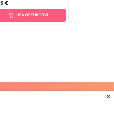
95 €
LISA OSTUKORVI
×
668 3282