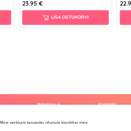
23.95 €
22.
LISA OSTUKORVI
Maksmine ja
Kontaktid
kohaletoimetamine
+372 
Meie veebisaiti kasutades nõustute kooskõlas meie
Maksmine ja
kohaletoimetamine