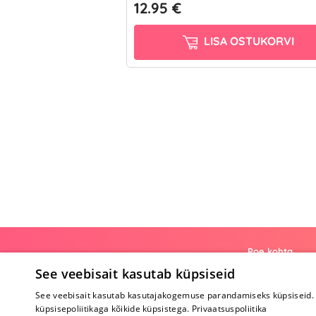
12.95 €
LISA OSTUKORVI
Poe kohta
See veebisait kasutab küpsiseid
Meist
See veebisait kasutab kasutajakogemuse parandamiseks küpsiseid. 
Koostöö
küpsisepoliitikaga kõikide küpsistega.
Privaatsuspoliitika
Tagasiside