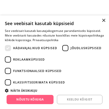
×
See veebisait kasutab küpsiseid
See veebisait kasutab kasutajakogemuse parandamiseks küpsiseid.
Meie veebisaiti kasutades nõustute kooskõlas meie küpsisepoliitikaga
kõikide küpsistega.
Privaatsuspoliitika
HÄDAVAJALIKUD KÜPSISED
JÕUDLUSKÜPSISED
REKLAAMKÜPSISED
ARA JÄTA
MÄNGIMIST
FUNKTSIONAALSED KÜPSISED
+372 668 3282
KLASSIFITSEERIMATA KÜPSISED
info@yesyes.ee
NÄITA ÜKSIKASJU
facebook.com/yesyes.ee
NÕUSTU KÕIGIGA
KEELDU KÕIGIST
Instagram/yesyes.ee