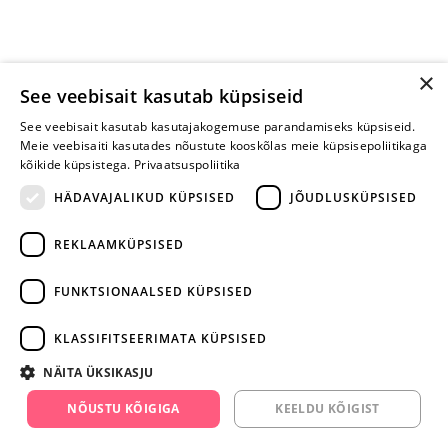
×
See veebisait kasutab küpsiseid
See veebisait kasutab kasutajakogemuse parandamiseks küpsiseid.
Meie veebisaiti kasutades nõustute kooskõlas meie küpsisepoliitikaga
kõikide küpsistega.
Privaatsuspoliitika
HÄDAVAJALIKUD KÜPSISED
JÕUDLUSKÜPSISED
REKLAAMKÜPSISED
ARA JÄTA
MÄNGIMIST
FUNKTSIONAALSED KÜPSISED
+372 668 3282
KLASSIFITSEERIMATA KÜPSISED
info@yesyes.ee
NÄITA ÜKSIKASJU
facebook.com/yesyes.ee
NÕUSTU KÕIGIGA
KEELDU KÕIGIST
Instagram/yesyes.ee