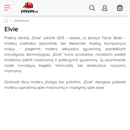
Kaubamärgid
Elvie
Prekinį ženklą „Elvie“ sukūrė 2013 - aisiais, jo įkūrėja Tania Boler -
moterų sveikatos specialistė, bei Alexander Asseily. Kompanijos
misija - pagerinti moters seksualinį gyvenimą, pasitelkiant
inovatyvias technologijas. „Elvie“ kuria produktus, norėdami padėti
moterims patirti malonumą ir palengvinti gyvenimą. Jų asortimente
rasite inovatyvų kėgelio treniruoklį, bei aksesuarus naujoms
mamoms.
Ginkluoti tikrų moterų įžvalga bei patirtimi, „Elvie“ stengiasi pakeisti
moterų supratimą apie malonumą ir mąstymą apie save.