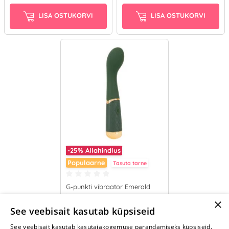
LISA OSTUKORVI
LISA OSTUKORVI
-25%
Allahindlus
Populaarne
Tasuta tarne
G-punkti vibraator Emerald
love
×
52.46 €
See veebisait kasutab küpsiseid
69.95 €
See veebisait kasutab kasutajakogemuse parandamiseks küpsiseid.