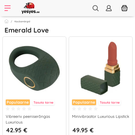
Kaubamärgid
Emerald Love
Populaarne
Populaarne
Tasuta tarne
Tasuta tarne
Vibreeriv peeniserõngas
Minivibraator Luxurious Lipstick
Luxurious
42.95 €
49.95 €