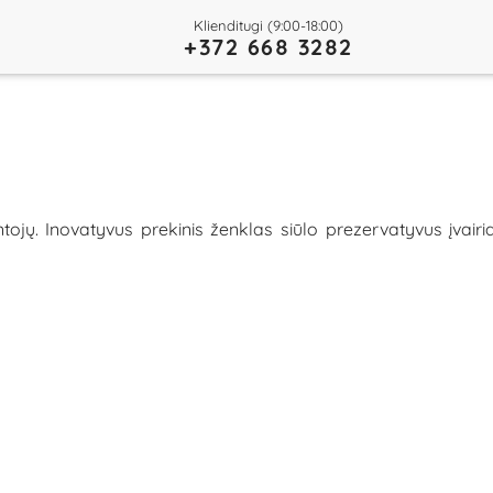
Klienditugi (9:00-18:00)
+372 668 3282
jų. Inovatyvus prekinis ženklas siūlo prezervatyvus įvairia