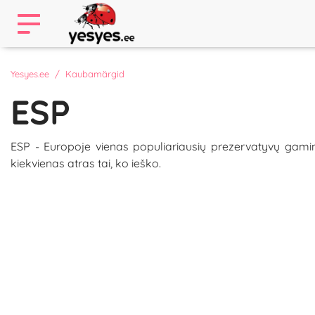
Yesyes.ee
Kaubamärgid
ESP
ESP - Europoje vienas populiariausių prezervatyvų gaminto
kiekvienas atras tai, ko ieško.