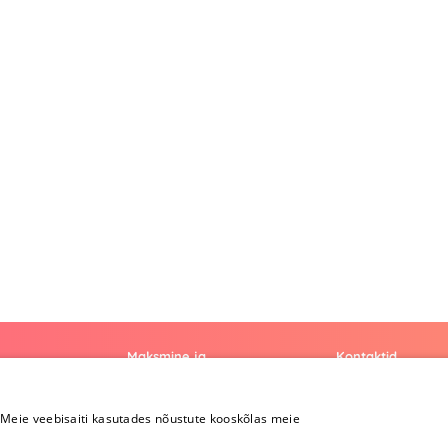
Maksmine ja
Kontaktid
kohaletoimetamine
+372 
Meie veebisaiti kasutades nõustute kooskõlas meie
Maksmine ja
kohaletoimetamine