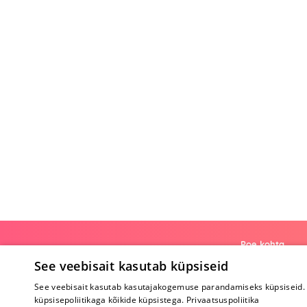
Poe kohta
See veebisait kasutab küpsiseid
Meist
See veebisait kasutab kasutajakogemuse parandamiseks küpsiseid. 
Koostöö
küpsisepoliitikaga kõikide küpsistega.
Privaatsuspoliitika
Tagasiside