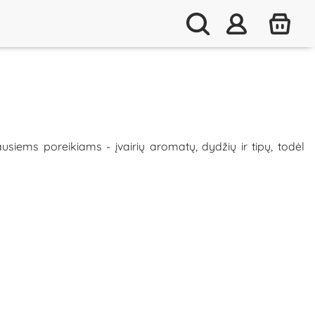
usiems poreikiams - įvairių aromatų, dydžių ir tipų, todėl