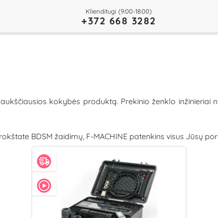
Klienditugi (9:00-18:00)
+372 668 3282
ukščiausios kokybės produktą. Prekinio ženklo inžinieriai 
 trokštate BDSM žaidimų, F-MACHINE patenkins visus Jūsų pore