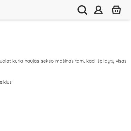
nuolat kuria naujas sekso mašinas tam, kad išpildytų visas
ikius!