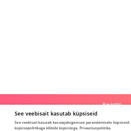
Poe kohta
See veebisait kasutab küpsiseid
Meist
See veebisait kasutab kasutajakogemuse parandamiseks küpsiseid. 
Koostöö
küpsisepoliitikaga kõikide küpsistega.
Privaatsuspoliitika
Tagasiside