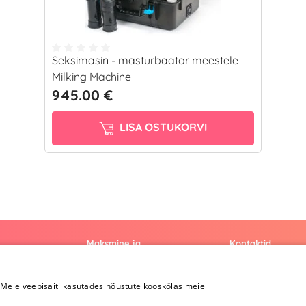
Seksimasin - masturbaator meestele
Milking Machine
945.00 €
LISA OSTUKORVI
Maksmine ja
Kontaktid
kohaletoimetamine
+372 
Meie veebisaiti kasutades nõustute kooskõlas meie
Maksmine ja
kohaletoimetamine