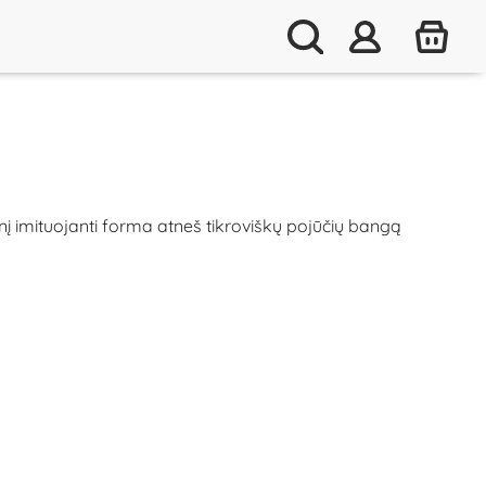
enį imituojanti forma atneš tikroviškų pojūčių bangą