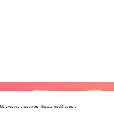
Maksmine ja
Kontaktid
kohaletoimetamine
+372 
Meie veebisaiti kasutades nõustute kooskõlas meie
Maksmine ja
kohaletoimetamine