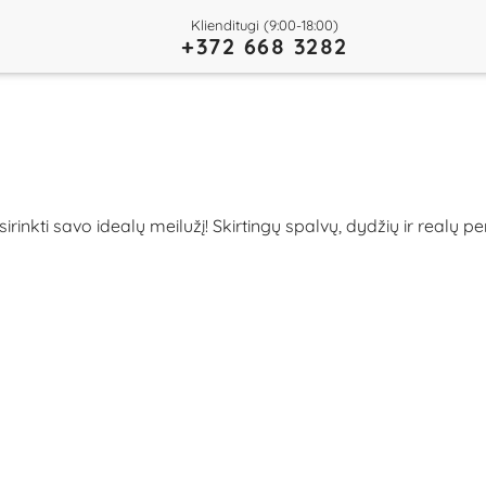
Klienditugi (9:00-18:00)
+372 668 3282
rinkti savo idealų meilužį! Skirtingų spalvų, dydžių ir realų p