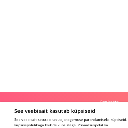
Poe kohta
See veebisait kasutab küpsiseid
Meist
See veebisait kasutab kasutajakogemuse parandamiseks küpsiseid. 
Koostöö
küpsisepoliitikaga kõikide küpsistega.
Privaatsuspoliitika
Tagasiside