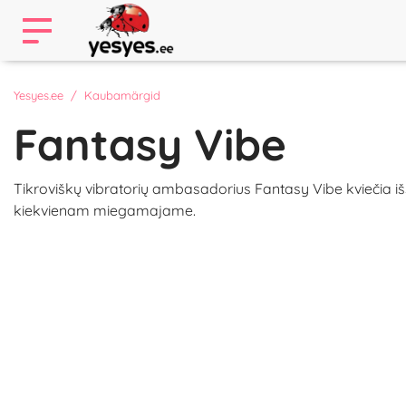
Yesyes.ee
Kaubamärgid
Fantasy Vibe
Tikroviškų vibratorių ambasadorius Fantasy Vibe kviečia išsi
kiekvienam miegamajame.