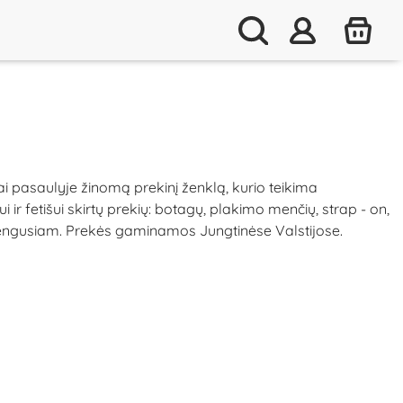
ai pasaulyje žinomą prekinį ženklą, kurio teikima
r fetišui skirtų prekių: botagų, plakimo menčių, strap - on,
pažengusiam. Prekės gaminamos Jungtinėse Valstijose.