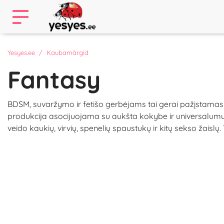
Yesyes.ee
Kaubamärgid
Fantasy
BDSM, suvaržymo ir fetišo gerbėjams tai gerai pažįstamas p
produkcija asocijuojama su aukšta kokybe ir universalumu. F
veido kaukių, virvių, spenelių spaustukų ir kitų sekso žais