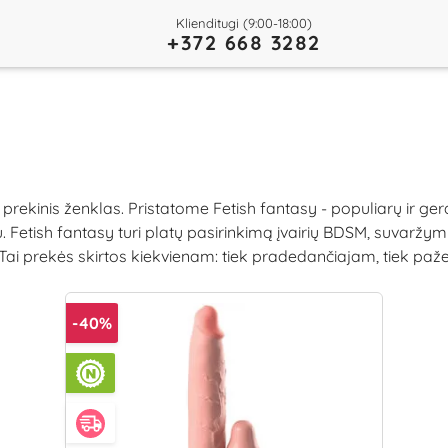
Klienditugi (9:00-18:00)
+372 668 3282
rekinis ženklas. Pristatome Fetish fantasy - populiarų ir ger
etish fantasy turi platų pasirinkimą įvairių BDSM, suvaržymui i
lų. Tai prekės skirtos kiekvienam: tiek pradedančiajam, tiek 
-40%