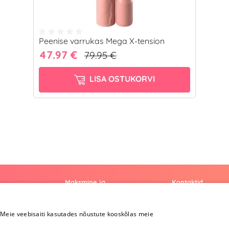
Peenise varrukas Mega X-tension
47.97 €
79.95 €
LISA OSTUKORVI
Maksmine ja
Kontaktid
kohaletoimetamine
+372 
Meie veebisaiti kasutades nõustute kooskõlas meie
Maksmine ja
kohaletoimetamine