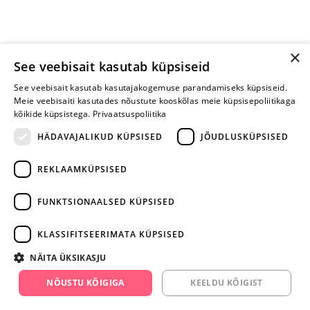
×
See veebisait kasutab küpsiseid
See veebisait kasutab kasutajakogemuse parandamiseks küpsiseid.
Meie veebisaiti kasutades nõustute kooskõlas meie küpsisepoliitikaga
kõikide küpsistega.
Privaatsuspoliitika
HÄDAVAJALIKUD KÜPSISED
JÕUDLUSKÜPSISED
REKLAAMKÜPSISED
ARA JÄTA
MÄNGIMIST
FUNKTSIONAALSED KÜPSISED
+372 668 3282
KLASSIFITSEERIMATA KÜPSISED
info@yesyes.ee
NÄITA ÜKSIKASJU
facebook.com/yesyes.ee
NÕUSTU KÕIGIGA
KEELDU KÕIGIST
Instagram/yesyes.ee