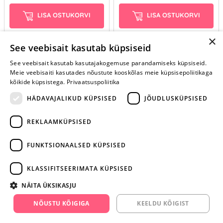
LISA OSTUKORVI
LISA OSTUKORVI
×
See veebisait kasutab küpsiseid
See veebisait kasutab kasutajakogemuse parandamiseks küpsiseid.
Meie veebisaiti kasutades nõustute kooskõlas meie küpsisepoliitikaga
kõikide küpsistega.
Privaatsuspoliitika
HÄDAVAJALIKUD KÜPSISED
JÕUDLUSKÜPSISED
REKLAAMKÜPSISED
ARA JÄTA
MÄNGIMIST
FUNKTSIONAALSED KÜPSISED
+372 668 3282
KLASSIFITSEERIMATA KÜPSISED
info@yesyes.ee
NÄITA ÜKSIKASJU
facebook.com/yesyes.ee
NÕUSTU KÕIGIGA
KEELDU KÕIGIST
Instagram/yesyes.ee