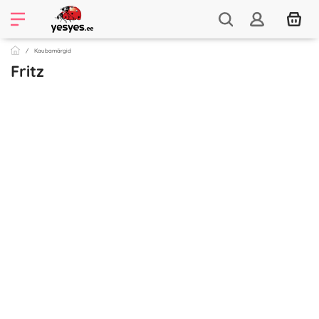
Kaubamärgid
Fritz