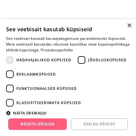
×
See veebisait kasutab küpsiseid
See veebisait kasutab kasutajakogemuse parandamiseks küpsiseid.
Meie veebisaiti kasutades nõustute kooskõlas meie küpsisepoliitikaga
kõikide küpsistega.
Privaatsuspoliitika
HÄDAVAJALIKUD KÜPSISED
JÕUDLUSKÜPSISED
REKLAAMKÜPSISED
ARA JÄTA
MÄNGIMIST
FUNKTSIONAALSED KÜPSISED
+372 668 3282
KLASSIFITSEERIMATA KÜPSISED
info@yesyes.ee
NÄITA ÜKSIKASJU
facebook.com/yesyes.ee
NÕUSTU KÕIGIGA
KEELDU KÕIGIST
Instagram/yesyes.ee