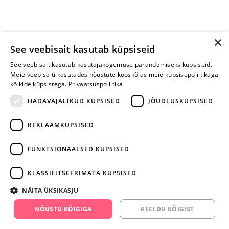
×
See veebisait kasutab küpsiseid
See veebisait kasutab kasutajakogemuse parandamiseks küpsiseid.
Meie veebisaiti kasutades nõustute kooskõlas meie küpsisepoliitikaga
kõikide küpsistega.
Privaatsuspoliitika
HÄDAVAJALIKUD KÜPSISED
JÕUDLUSKÜPSISED
REKLAAMKÜPSISED
ARA JÄTA
MÄNGIMIST
FUNKTSIONAALSED KÜPSISED
+372 668 3282
KLASSIFITSEERIMATA KÜPSISED
info@yesyes.ee
NÄITA ÜKSIKASJU
facebook.com/yesyes.ee
NÕUSTU KÕIGIGA
KEELDU KÕIGIST
Instagram/yesyes.ee