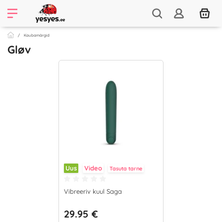
Kaubamärgid
Gløv
Uus
Video
Tasuta tarne
Vibreeriv kuul Saga
29.95 €