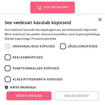
LISA OSTUKORVI
×
See veebisait kasutab küpsiseid
See veebisait kasutab kasutajakogemuse parandamiseks küpsiseid.
Meie veebisaiti kasutades nõustute kooskõlas meie küpsisepoliitikaga
kõikide küpsistega.
Privaatsuspoliitika
HÄDAVAJALIKUD KÜPSISED
JÕUDLUSKÜPSISED
REKLAAMKÜPSISED
ARA JÄTA
MÄNGIMIST
FUNKTSIONAALSED KÜPSISED
+372 668 3282
KLASSIFITSEERIMATA KÜPSISED
info@yesyes.ee
NÄITA ÜKSIKASJU
facebook.com/yesyes.ee
NÕUSTU KÕIGIGA
KEELDU KÕIGIST
Instagram/yesyes.ee