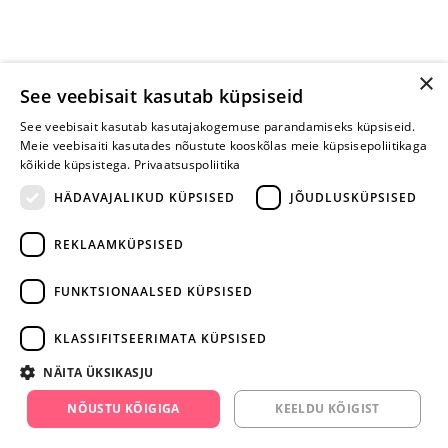
×
See veebisait kasutab küpsiseid
See veebisait kasutab kasutajakogemuse parandamiseks küpsiseid.
Meie veebisaiti kasutades nõustute kooskõlas meie küpsisepoliitikaga
kõikide küpsistega.
Privaatsuspoliitika
HÄDAVAJALIKUD KÜPSISED
JÕUDLUSKÜPSISED
REKLAAMKÜPSISED
ARA JÄTA
MÄNGIMIST
FUNKTSIONAALSED KÜPSISED
+372 668 3282
KLASSIFITSEERIMATA KÜPSISED
info@yesyes.ee
NÄITA ÜKSIKASJU
facebook.com/yesyes.ee
NÕUSTU KÕIGIGA
KEELDU KÕIGIST
Instagram/yesyes.ee