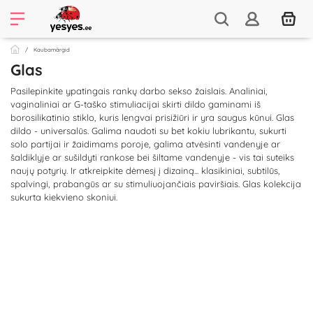
Kaubamärgid
Glas
Pasilepinkite ypatingais rankų darbo sekso žaislais. Analiniai,
vaginaliniai ar G-taško stimuliacijai skirti dildo gaminami iš
borosilikatinio stiklo, kuris lengvai prisižiūri ir yra saugus kūnui. Glas
dildo - universalūs. Galima naudoti su bet kokiu lubrikantu, sukurti
solo partijai ir žaidimams poroje, galima atvėsinti vandenyje ar
šaldiklyje ar sušildyti rankose bei šiltame vandenyje - vis tai suteiks
naujų potyrių. Ir atkreipkite dėmesį į dizainą... klasikiniai, subtilūs,
spalvingi, prabangūs ar su stimuliuojančiais paviršiais. Glas kolekcija
sukurta kiekvieno skoniui.