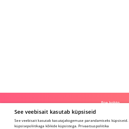
Poe kohta
See veebisait kasutab küpsiseid
Meist
See veebisait kasutab kasutajakogemuse parandamiseks küpsiseid. 
Koostöö
küpsisepoliitikaga kõikide küpsistega.
Privaatsuspoliitika
Tagasiside