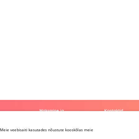
Maksmine ja
Kontaktid
kohaletoimetamine
+372 
Meie veebisaiti kasutades nõustute kooskõlas meie
Maksmine ja
kohaletoimetamine