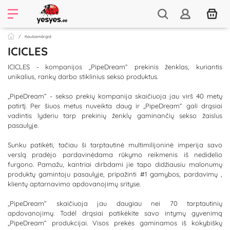
Kaubamärgid
ICICLES
ICICLES - kompanijos „PipeDream“ prekinis ženklas, kuriantis
unikalius, rankų darbo stiklinius sekso produktus.
„PipeDream“ - sekso prekių kompanija skaičiuoja jau virš 40 metų
patirtį. Per šiuos metus nuveikta daug ir „PipeDream“ gali drąsiai
vadintis lyderiu tarp prekinių ženklų gaminančių sekso žaislus
pasaulyje.
Sunku patikėti, tačiau ši tarptautinė multimilijoninė imperija savo
verslą pradėjo pardavinėdama rūkymo reikmenis iš nedidelio
furgono. Pamažu, kantriai dirbdami jie tapo didžiausiu malonumų
produktų gamintoju pasaulyje, pripažinti #1 gamybos, pardavimų ,
klientų aptarnavimo apdovanojimų srityse.
„PipeDream“ skaičiuoja jau daugiau nei 70 tarptautinių
apdovanojimų. Todėl drąsiai patikėkite savo intymų gyvenimą
„PipeDream“ produkcijai. Visos prekės gaminamos iš kokybiškų