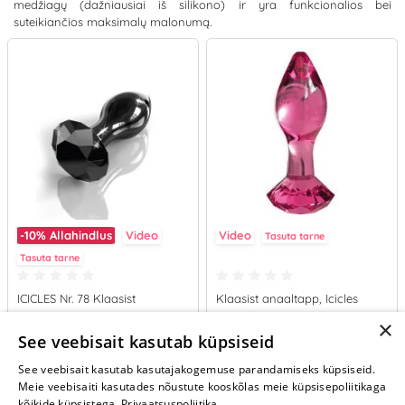
medžiagų (dažniausiai iš silikono) ir yra funkcionalios bei
suteikiančios maksimalų malonumą.
-10%
Allahindlus
Video
Video
Tasuta tarne
Tasuta tarne
ICICLES Nr. 78 Klaasist
Klaasist anaaltapp, Icicles
mänguasi
(roosa)
×
35.96 €
39.95 €
See veebisait kasutab küpsiseid
39.95 €
See veebisait kasutab kasutajakogemuse parandamiseks küpsiseid.
LISA OSTUKORVI
LISA OSTUKORVI
Meie veebisaiti kasutades nõustute kooskõlas meie küpsisepoliitikaga
kõikide küpsistega.
Privaatsuspoliitika