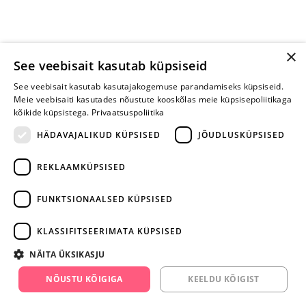
×
See veebisait kasutab küpsiseid
See veebisait kasutab kasutajakogemuse parandamiseks küpsiseid.
Meie veebisaiti kasutades nõustute kooskõlas meie küpsisepoliitikaga
kõikide küpsistega.
Privaatsuspoliitika
HÄDAVAJALIKUD KÜPSISED
JÕUDLUSKÜPSISED
REKLAAMKÜPSISED
ARA JÄTA
MÄNGIMIST
FUNKTSIONAALSED KÜPSISED
+372 668 3282
KLASSIFITSEERIMATA KÜPSISED
info@yesyes.ee
NÄITA ÜKSIKASJU
facebook.com/yesyes.ee
NÕUSTU KÕIGIGA
KEELDU KÕIGIST
Instagram/yesyes.ee