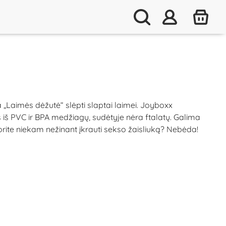
 „Laimės dėžutė“ slėpti slaptai laimei. Joyboxx
s iš PVC ir BPA medžiagų, sudėtyje nėra ftalatų. Galima
. Norite niekam nežinant įkrauti sekso žaisliuką? Nebėda!