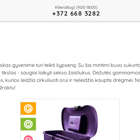
Klienditugi (9:00-18:00)
+372 668 3282
as gyvenime turi teikti šypseną. Su šia mintimi buvo sukurta
 tikslas - saugiai laikyti sekso žaisliukus. Dėžutės gaminamo
os, kurios leidžia cirkuliuoti orui ir neleidžia kauptis drėgmei
žraktu!