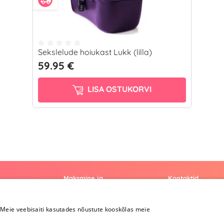
Sekslelude hoiukast Lukk (lilla)
59.95 €
LISA OSTUKORVI
Maksmine ja
Kontaktid
kohaletoimetamine
+372 
Meie veebisaiti kasutades nõustute kooskõlas meie
Maksmine ja
kohaletoimetamine