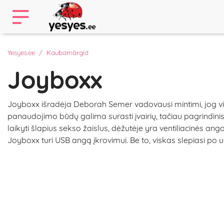
Yesyes.ee
Kaubamärgid
Joyboxx
Joyboxx išradėja Deborah Semer vadovausi mintimi, jog visk
panaudojimo būdų galima surasti įvairių, tačiau pagrindinis
laikyti šlapius sekso žaislus, dėžutėje yra ventiliacinės ang
Joyboxx turi USB angą įkrovimui. Be to, viskas slepiasi po u