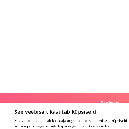
Poe kohta
See veebisait kasutab küpsiseid
Meist
See veebisait kasutab kasutajakogemuse parandamiseks küpsiseid. 
Koostöö
küpsisepoliitikaga kõikide küpsistega.
Privaatsuspoliitika
Tagasiside