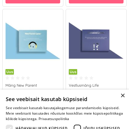
Uus
Uus
Mäng New Parent
Vestlusmäng Life
Conversations
×
24.95 €
24.95 €
See veebisait kasutab küpsiseid
See veebisait kasutab kasutajakogemuse parandamiseks küpsiseid.
LISA OSTUKORVI
LISA OSTUKORVI
Meie veebisaiti kasutades nõustute kooskõlas meie küpsisepoliitikaga
kõikide küpsistega.
Privaatsuspoliitika
HÄDAVAJALIKUD KÜPSISED
JÕUDLUSKÜPSISED