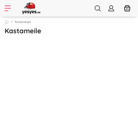
Kaubamärgid
Kastameile