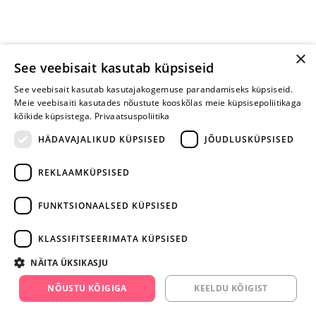
×
See veebisait kasutab küpsiseid
See veebisait kasutab kasutajakogemuse parandamiseks küpsiseid.
Meie veebisaiti kasutades nõustute kooskõlas meie küpsisepoliitikaga
kõikide küpsistega.
Privaatsuspoliitika
HÄDAVAJALIKUD KÜPSISED
JÕUDLUSKÜPSISED
REKLAAMKÜPSISED
ARA JÄTA
MÄNGIMIST
FUNKTSIONAALSED KÜPSISED
+372 668 3282
KLASSIFITSEERIMATA KÜPSISED
info@yesyes.ee
NÄITA ÜKSIKASJU
facebook.com/yesyes.ee
NÕUSTU KÕIGIGA
KEELDU KÕIGIST
Instagram/yesyes.ee