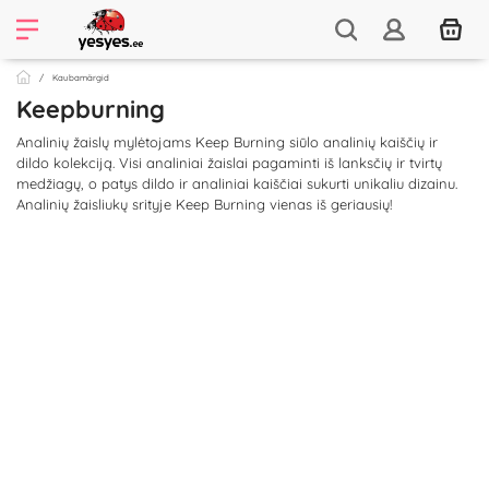
Kaubamärgid
Keepburning
Analinių žaislų mylėtojams Keep Burning siūlo analinių kaiščių ir
dildo kolekciją. Visi analiniai žaislai pagaminti iš lanksčių ir tvirtų
medžiagų, o patys dildo ir analiniai kaiščiai sukurti unikaliu dizainu.
Analinių žaisliukų srityje Keep Burning vienas iš geriausių!