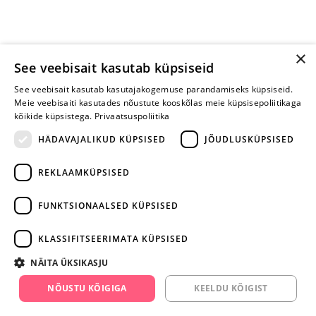
×
See veebisait kasutab küpsiseid
See veebisait kasutab kasutajakogemuse parandamiseks küpsiseid.
Meie veebisaiti kasutades nõustute kooskõlas meie küpsisepoliitikaga
kõikide küpsistega.
Privaatsuspoliitika
HÄDAVAJALIKUD KÜPSISED
JÕUDLUSKÜPSISED
REKLAAMKÜPSISED
ARA JÄTA
MÄNGIMIST
FUNKTSIONAALSED KÜPSISED
+372 668 3282
KLASSIFITSEERIMATA KÜPSISED
info@yesyes.ee
NÄITA ÜKSIKASJU
facebook.com/yesyes.ee
NÕUSTU KÕIGIGA
KEELDU KÕIGIST
Instagram/yesyes.ee