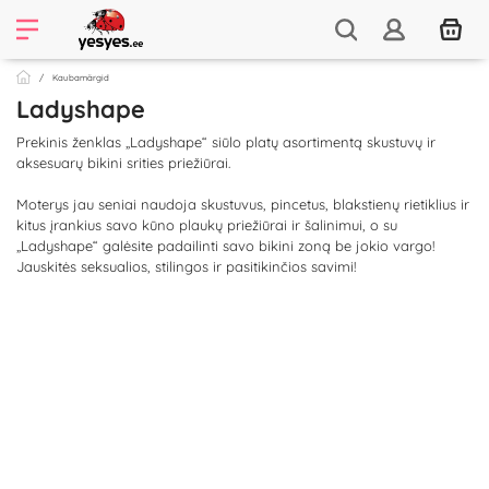
Kaubamärgid
Ladyshape
Prekinis ženklas „Ladyshape“ siūlo platų asortimentą skustuvų ir
aksesuarų bikini srities priežiūrai.
Moterys jau seniai naudoja skustuvus, pincetus, blakstienų rietiklius ir
kitus įrankius savo kūno plaukų priežiūrai ir šalinimui, o su
„Ladyshape“ galėsite padailinti savo bikini zoną be jokio vargo!
Jauskitės seksualios, stilingos ir pasitikinčios savimi!