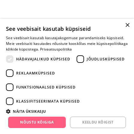
×
See veebisait kasutab küpsiseid
See veebisait kasutab kasutajakogemuse parandamiseks küpsiseid.
Meie veebisaiti kasutades nõustute kooskõlas meie küpsisepoliitikaga
kõikide küpsistega.
Privaatsuspoliitika
HÄDAVAJALIKUD KÜPSISED
JÕUDLUSKÜPSISED
REKLAAMKÜPSISED
ARA JÄTA
MÄNGIMIST
FUNKTSIONAALSED KÜPSISED
+372 668 3282
KLASSIFITSEERIMATA KÜPSISED
info@yesyes.ee
NÄITA ÜKSIKASJU
facebook.com/yesyes.ee
NÕUSTU KÕIGIGA
KEELDU KÕIGIST
Instagram/yesyes.ee