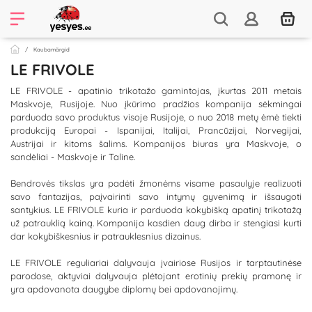
Kaubamärgid
LE FRIVOLE
LE FRIVOLE - apatinio trikotažo gamintojas, įkurtas 2011 metais
Maskvoje, Rusijoje. Nuo įkūrimo pradžios kompanija sėkmingai
parduoda savo produktus visoje Rusijoje, o nuo 2018 metų ėmė tiekti
produkciją Europai - Ispanijai, Italijai, Prancūzijai, Norvegijai,
Austrijai ir kitoms šalims. Kompanijos biuras yra Maskvoje, o
sandėliai - Maskvoje ir Taline.
Bendrovės tikslas yra padėti žmonėms visame pasaulyje realizuoti
savo fantazijas, paįvairinti savo intymų gyvenimą ir išsaugoti
santykius. LE FRIVOLE kuria ir parduoda kokybišką apatinį trikotažą
už patrauklią kainą. Kompanija kasdien daug dirba ir stengiasi kurti
dar kokybiškesnius ir patrauklesnius dizainus.
LE FRIVOLE reguliariai dalyvauja įvairiose Rusijos ir tarptautinėse
parodose, aktyviai dalyvauja plėtojant erotinių prekių pramonę ir
yra apdovanota daugybe diplomų bei apdovanojimų.