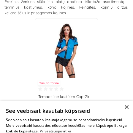
Prekinis ženklas siūlo itin platų apatinio trikotažo asortimentą -
teminius kostiumus, kūno kojines, kelnaites, kojinių diržus,
keliaraiščius ir prisegamas kojines.
Tasuta tarne
Temaatiline kostüüm Cop Girl
×
73.95 €
See veebisait kasutab küpsiseid
See veebisait kasutab kasutajakogemuse parandamiseks küpsiseid.
LISA OSTUKORVI
Meie veebisaiti kasutades nõustute kooskõlas meie küpsisepoliitikaga
kõikide küpsistega.
Privaatsuspoliitika