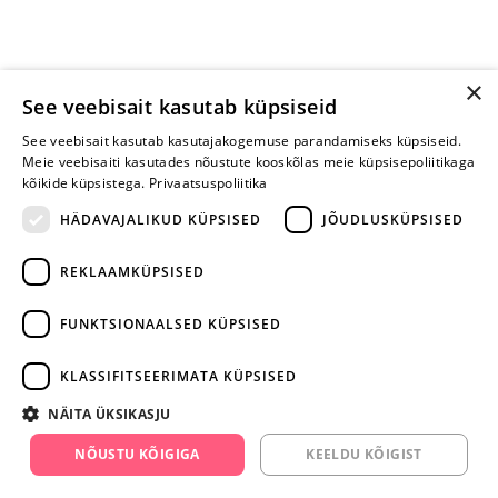
×
See veebisait kasutab küpsiseid
See veebisait kasutab kasutajakogemuse parandamiseks küpsiseid.
Meie veebisaiti kasutades nõustute kooskõlas meie küpsisepoliitikaga
kõikide küpsistega.
Privaatsuspoliitika
HÄDAVAJALIKUD KÜPSISED
JÕUDLUSKÜPSISED
REKLAAMKÜPSISED
ARA JÄTA
MÄNGIMIST
FUNKTSIONAALSED KÜPSISED
+372 668 3282
KLASSIFITSEERIMATA KÜPSISED
info@yesyes.ee
NÄITA ÜKSIKASJU
facebook.com/yesyes.ee
NÕUSTU KÕIGIGA
KEELDU KÕIGIST
Instagram/yesyes.ee