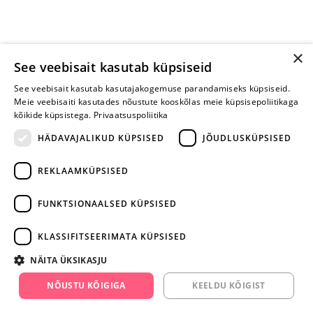
×
See veebisait kasutab küpsiseid
See veebisait kasutab kasutajakogemuse parandamiseks küpsiseid.
Meie veebisaiti kasutades nõustute kooskõlas meie küpsisepoliitikaga
kõikide küpsistega.
Privaatsuspoliitika
HÄDAVAJALIKUD KÜPSISED
JÕUDLUSKÜPSISED
REKLAAMKÜPSISED
ARA JÄTA
MÄNGIMIST
FUNKTSIONAALSED KÜPSISED
+372 668 3282
KLASSIFITSEERIMATA KÜPSISED
info@yesyes.ee
NÄITA ÜKSIKASJU
facebook.com/yesyes.ee
NÕUSTU KÕIGIGA
KEELDU KÕIGIST
Instagram/yesyes.ee