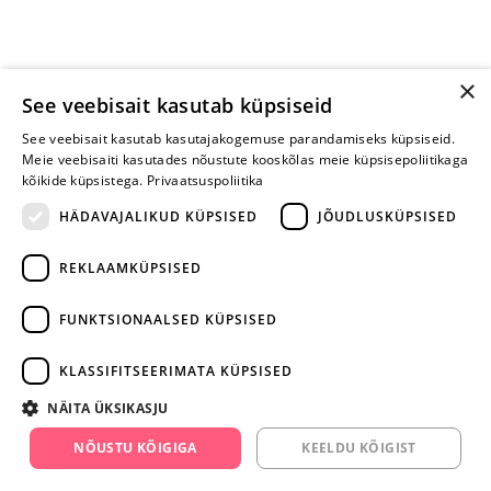
×
See veebisait kasutab küpsiseid
See veebisait kasutab kasutajakogemuse parandamiseks küpsiseid.
Meie veebisaiti kasutades nõustute kooskõlas meie küpsisepoliitikaga
kõikide küpsistega.
Privaatsuspoliitika
HÄDAVAJALIKUD KÜPSISED
JÕUDLUSKÜPSISED
REKLAAMKÜPSISED
ARA JÄTA
MÄNGIMIST
FUNKTSIONAALSED KÜPSISED
+372 668 3282
KLASSIFITSEERIMATA KÜPSISED
info@yesyes.ee
NÄITA ÜKSIKASJU
facebook.com/yesyes.ee
NÕUSTU KÕIGIGA
KEELDU KÕIGIST
Instagram/yesyes.ee