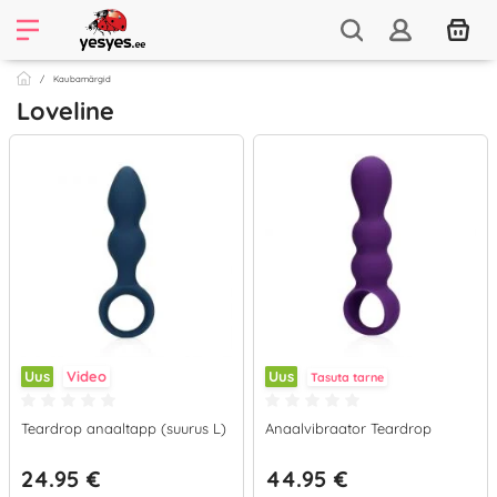
Kaubamärgid
Loveline
Uus
Video
Uus
Tasuta tarne
Teardrop anaaltapp (suurus L)
Anaalvibraator Teardrop
24.95 €
44.95 €