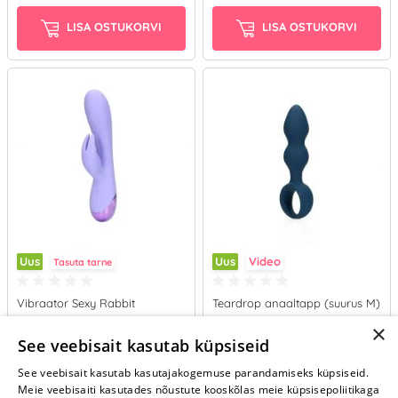
LISA OSTUKORVI
LISA OSTUKORVI
Uus
Uus
Video
Tasuta tarne
Vibraator Sexy Rabbit
Teardrop anaaltapp (suurus M)
×
44.95 €
25.95 €
See veebisait kasutab küpsiseid
See veebisait kasutab kasutajakogemuse parandamiseks küpsiseid.
LISA OSTUKORVI
LISA OSTUKORVI
Meie veebisaiti kasutades nõustute kooskõlas meie küpsisepoliitikaga