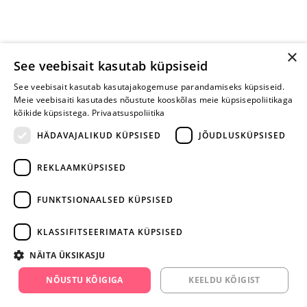
×
See veebisait kasutab küpsiseid
See veebisait kasutab kasutajakogemuse parandamiseks küpsiseid.
Meie veebisaiti kasutades nõustute kooskõlas meie küpsisepoliitikaga
kõikide küpsistega.
Privaatsuspoliitika
HÄDAVAJALIKUD KÜPSISED
JÕUDLUSKÜPSISED
REKLAAMKÜPSISED
ARA JÄTA
MÄNGIMIST
FUNKTSIONAALSED KÜPSISED
+372 668 3282
KLASSIFITSEERIMATA KÜPSISED
info@yesyes.ee
NÄITA ÜKSIKASJU
facebook.com/yesyes.ee
NÕUSTU KÕIGIGA
KEELDU KÕIGIST
Instagram/yesyes.ee