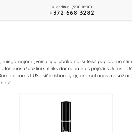
Klienditugi (9:00-18:00)
+372 668 3282
 miegamajam. Įvairių tipų lubrikantai suteiks papildomą stimul
r prostatos masažuokliai suteiks dar nepatirtus pojūčius Jums
. Romantikams LUST siūlo išbandyti jų aromatingas masažines ž
imas!