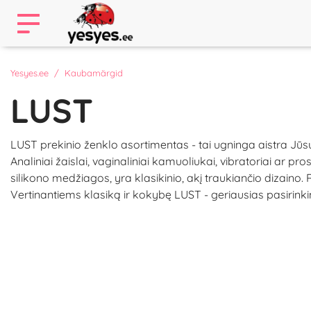
Yesyes.ee
Kaubamärgid
LUST
LUST prekinio ženklo asortimentas - tai ugninga aistra Jūsų
Analiniai žaislai, vaginaliniai kamuoliukai, vibratoriai a
silikono medžiagos, yra klasikinio, akį traukiančio dizaino
Vertinantiems klasiką ir kokybę LUST - geriausias pasirink