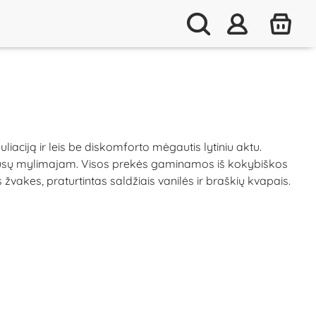
iaciją ir leis be diskomforto mėgautis lytiniu aktu.
 ir Jūsų mylimajam. Visos prekės gaminamos iš kokybiškos
vakes, praturtintas saldžiais vanilės ir braškių kvapais.