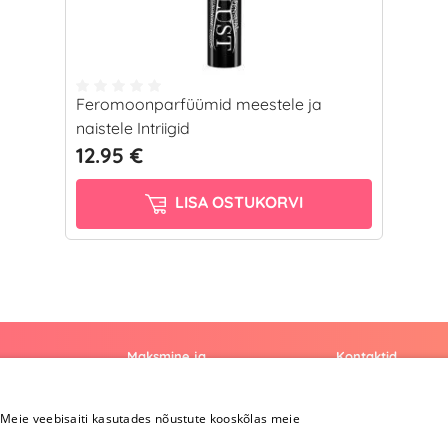
Feromoonparfüümid meestele ja
naistele Intriigid
12.95 €
LISA OSTUKORVI
Maksmine ja
Kontaktid
kohaletoimetamine
+372 
Meie veebisaiti kasutades nõustute kooskõlas meie
Maksmine ja
kohaletoimetamine