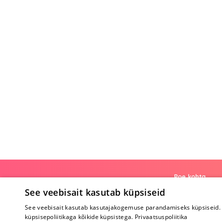
Poe kohta
See veebisait kasutab küpsiseid
Meist
See veebisait kasutab kasutajakogemuse parandamiseks küpsiseid. 
Koostöö
küpsisepoliitikaga kõikide küpsistega.
Privaatsuspoliitika
Tagasiside