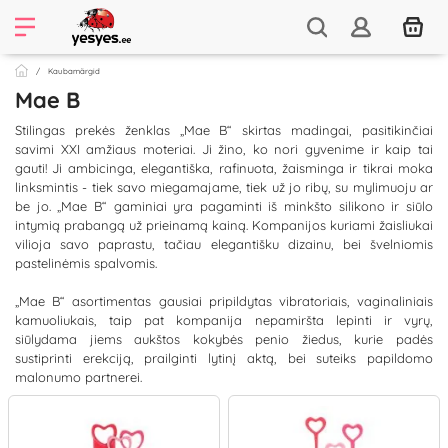
Kaubamärgid
Mae B
Stilingas prekės ženklas „Mae B“ skirtas madingai, pasitikinčiai
savimi XXI amžiaus moteriai. Ji žino, ko nori gyvenime ir kaip tai
gauti! Ji ambicinga, elegantiška, rafinuota, žaisminga ir tikrai moka
linksmintis - tiek savo miegamajame, tiek už jo ribų, su mylimuoju ar
be jo. „Mae B“ gaminiai yra pagaminti iš minkšto silikono ir siūlo
intymią prabangą už prieinamą kainą. Kompanijos kuriami žaisliukai
vilioja savo paprastu, tačiau elegantišku dizainu, bei švelniomis
pastelinėmis spalvomis.
„Mae B“ asortimentas gausiai pripildytas vibratoriais, vaginaliniais
kamuoliukais, taip pat kompanija nepamiršta lepinti ir vyrų,
siūlydama jiems aukštos kokybės penio žiedus, kurie padės
sustiprinti erekciją, prailginti lytinį aktą, bei suteiks papildomo
malonumo partnerei.