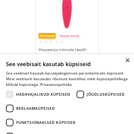
Viimane
Tasuta tarne
Masseerija Intimate Health
×
49.95 €
See veebisait kasutab küpsiseid
See veebisait kasutab kasutajakogemuse parandamiseks küpsiseid.
LISA OSTUKORVI
Meie veebisaiti kasutades nõustute kooskõlas meie küpsisepoliitikaga
kõikide küpsistega.
Privaatsuspoliitika
HÄDAVAJALIKUD KÜPSISED
JÕUDLUSKÜPSISED
REKLAAMKÜPSISED
ARA JÄTA
MÄNGIMIST
FUNKTSIONAALSED KÜPSISED
+372 668 3282