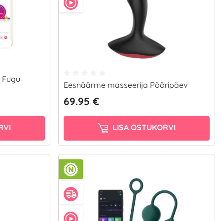
 Fugu
Eesnäärme masseerija Pööripäev
69.95 €
RVI
LISA OSTUKORVI