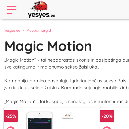
Yesyes.ee
Kaubamärgid
Magic Motion
„Magic Motion“ - tai nepaprastas skonis ir paslaptinga aur
sveikatingumo ir malonumo sekso žaisliukai.
Kompanija gamina pasaulyje lyderiaujančius sekso žaisliuk
įvairius kitus sekso žaislus. Komanda sujungia mobilias ir 
„Magic Motion“ - tai kokybė, technologijos ir malonumas J
-25%
-20%