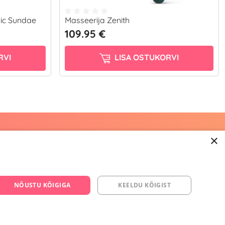
gic Sundae
Masseerija Zenith
109.95 €
RVI
LISA OSTUKORVI
×
668 3282
s.ee
NÕUSTU KÕIGIGA
KEELDU KÕIGIST
om/yesyes.ee
esyes.ee