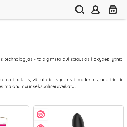
as technologijas - taip gimsta aukščiausios kokybės lytinio
reniruoklius, vibratorius vyrams ir moterims, analinius ir
us malonumui ir seksualinei sveikatai.