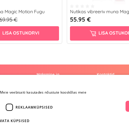
a Magic Motion Fugu
Nutikas vibreeriv muna Ma
55.95 €
69.95 €
LISA OSTUKORVI
LISA OSTUKO
Maksmine ja
Kontaktid
kohaletoimetamine
+372 
Meie veebisaiti kasutades nõustute kooskõlas meie
Maksmine ja
kohaletoimetamine
info@yesye
Kauba tagastamine
REKLAAMKÜPSISED
i
Konfidentsiaalsus
facebook.c
Ostureeglid
IMATA KÜPSISED
ientidele
Privaatsuspoliitika
Instagram/y