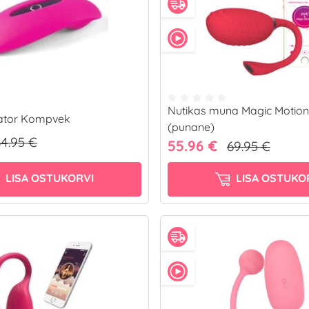
Nutikas muna Magic Motion
raator Kompvek
(punane)
4.95 €
55.96 €
69.95 €
LISA OSTUKORVI
LISA OSTUKO