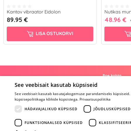
Kantav vibraator Eidolon
Nutikas mun
89.95 €
48.96 €
LISA OSTUKORVI
Poe kohta
See veebisait kasutab küpsiseid
Meist
See veebisait kasutab kasutajakogemuse parandamiseks küpsiseid. 
Koostöö
küpsisepoliitikaga kõikide küpsistega.
Privaatsuspoliitika
Tagasiside
Küsimused
HÄDAVAJALIKUD KÜPSISED
JÕUDLUSKÜPSISED
Erootiline ajakir
Kaubamärgid
FUNKTSIONAALSED KÜPSISED
KLASSIFITSEER
Registreeritud kl