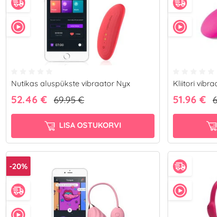
Nutikas aluspükste vibraator Nyx
Kliitori vib
52.46 €
51.96 €
69.95 €
6
LISA OSTUKORVI
-20%