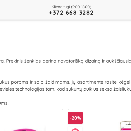
Klienditugi (9:00-18:00)
+372 668 3282
a. Prekinis ženklas derina novatorišką dizainą ir aukščiausi
us poroms ir solo žaidimams, jų asortimente rasite kėgelio t
bevieles technologijas tam, kad sukurtų puikius sekso žaisliuk
ums!
-20%