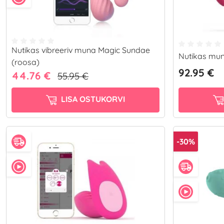
Nutikas vibreeriv muna Magic Sundae
Nutikas mu
(roosa)
92.95 €
44.76 €
55.95 €
LISA OSTUKORVI
-30%