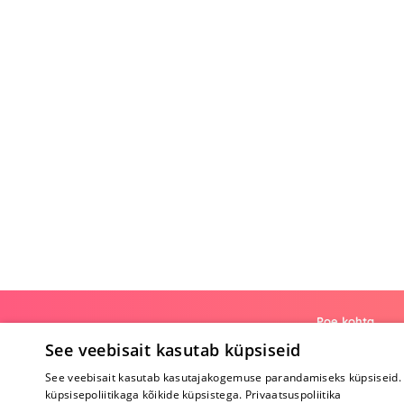
Poe kohta
See veebisait kasutab küpsiseid
Meist
See veebisait kasutab kasutajakogemuse parandamiseks küpsiseid. 
Koostöö
küpsisepoliitikaga kõikide küpsistega.
Privaatsuspoliitika
Tagasiside