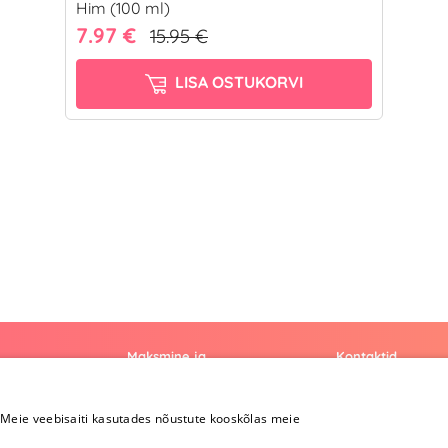
Him (100 ml)
7.97 €
15.95 €
LISA OSTUKORVI
Maksmine ja
Kontaktid
kohaletoimetamine
+372 
Meie veebisaiti kasutades nõustute kooskõlas meie
Maksmine ja
kohaletoimetamine