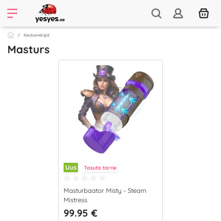
Kaubamärgid
Masturs
Uus
Tasuta tarne
Masturbaator Misty - Steam
Mistress
99.95 €