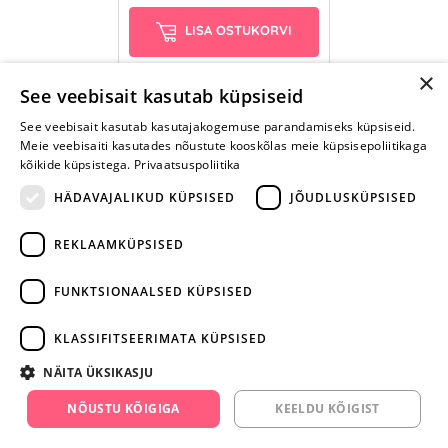
LISA OSTUKORVI
×
See veebisait kasutab küpsiseid
See veebisait kasutab kasutajakogemuse parandamiseks küpsiseid.
Meie veebisaiti kasutades nõustute kooskõlas meie küpsisepoliitikaga
kõikide küpsistega.
Privaatsuspoliitika
HÄDAVAJALIKUD KÜPSISED
JÕUDLUSKÜPSISED
REKLAAMKÜPSISED
ARA JÄTA
MÄNGIMIST
FUNKTSIONAALSED KÜPSISED
+372 668 3282
KLASSIFITSEERIMATA KÜPSISED
info@yesyes.ee
NÄITA ÜKSIKASJU
facebook.com/yesyes.ee
NÕUSTU KÕIGIGA
KEELDU KÕIGIST
Instagram/yesyes.ee