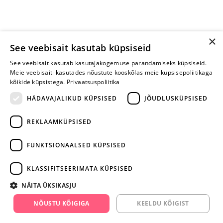
×
See veebisait kasutab küpsiseid
See veebisait kasutab kasutajakogemuse parandamiseks küpsiseid.
Meie veebisaiti kasutades nõustute kooskõlas meie küpsisepoliitikaga
kõikide küpsistega.
Privaatsuspoliitika
HÄDAVAJALIKUD KÜPSISED
JÕUDLUSKÜPSISED
REKLAAMKÜPSISED
ARA JÄTA
MÄNGIMIST
FUNKTSIONAALSED KÜPSISED
+372 668 3282
KLASSIFITSEERIMATA KÜPSISED
info@yesyes.ee
NÄITA ÜKSIKASJU
facebook.com/yesyes.ee
NÕUSTU KÕIGIGA
KEELDU KÕIGIST
Instagram/yesyes.ee