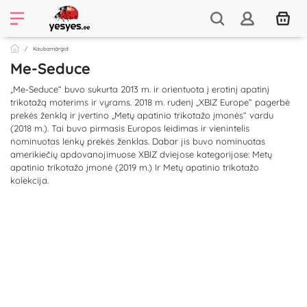
Kaubamärgid
Me-Seduce
„Me-Seduce“ buvo sukurta 2013 m. ir orientuota į erotinį apatinį
trikotažą moterims ir vyrams. 2018 m. rudenį „XBIZ Europe“ pagerbė
prekės ženklą ir įvertino „Metų apatinio trikotažo įmonės“ vardu
(2018 m.). Tai buvo pirmasis Europos leidimas ir vienintelis
nominuotas lenkų prekės ženklas. Dabar jis buvo nominuotas
amerikiečių apdovanojimuose XBIZ dviejose kategorijose: Metų
apatinio trikotažo įmonė (2019 m.) Ir Metų apatinio trikotažo
kolekcija.