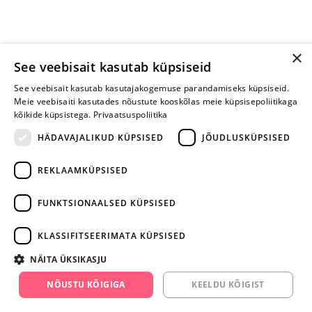
×
See veebisait kasutab küpsiseid
See veebisait kasutab kasutajakogemuse parandamiseks küpsiseid.
Meie veebisaiti kasutades nõustute kooskõlas meie küpsisepoliitikaga
kõikide küpsistega.
Privaatsuspoliitika
HÄDAVAJALIKUD KÜPSISED
JÕUDLUSKÜPSISED
REKLAAMKÜPSISED
ARA JÄTA
MÄNGIMIST
FUNKTSIONAALSED KÜPSISED
+372 668 3282
KLASSIFITSEERIMATA KÜPSISED
info@yesyes.ee
NÄITA ÜKSIKASJU
facebook.com/yesyes.ee
NÕUSTU KÕIGIGA
KEELDU KÕIGIST
Instagram/yesyes.ee